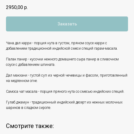
2950,00
р.
Заказать
Чана дал карри - порция нута в густом, пряном соусе карри с
добавлением традиционной индийской смеси специй гарам-масала.
Палак панир - кусочки нежного домашнего сыра панир в сливочном
соусе с добавлением шпината.
Дал макхани - густой суп из черной чечевицы и фасоли, приготовленный
на медленном огне.
Самоса чат масала - порция пряного нута со смесью индийских специй.
Гулаб джамун - традиционный индийский десерт из нежных молочных
шариков в сладком сиропе.
Смотрите также: